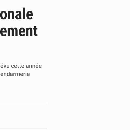
a gestion de la covid-19
ionale
rutement d’élèves-gendarmes
tement
de 1,5% cette année
24 autres pays
évu cette année
 Gendarmerie