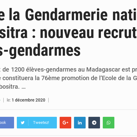
1 décembre 2020
Madagascar : ouverture d’une enquête parlementaire sur l
e la Gendarmerie nat
1 décembre 2020
Ecole de la Gendarmerie nationale d’Ambositra : nouveau rec
itra : nouveau recru
16 avril 2020
Le taux de croissance revu à un très bas niveau 
es-gendarmes
16 avril 2020
Le FMI allège la dette de Madagascar et de 
t de 1200 élèves-gendarmes au Madagascar est pr
e constituera la 76ème promotion de l’Ecole de la
bositra. …
le:
1 décembre 2020
O
book
Tweetez!