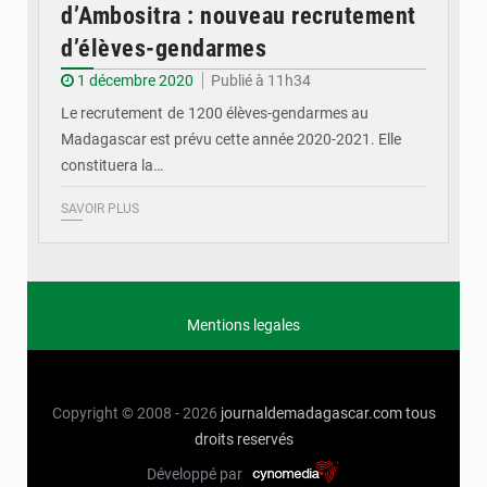
d’Ambositra : nouveau recrutement
d’élèves-gendarmes
1 décembre 2020
Publié à 11h34
Le recrutement de 1200 élèves-gendarmes au
Madagascar est prévu cette année 2020-2021. Elle
constituera la…
SAVOIR PLUS
Mentions legales
Copyright © 2008 - 2026
journaldemadagascar.com
tous
droits reservés
Développé par