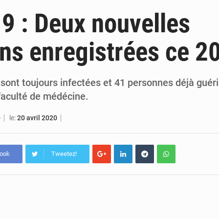
1 décembre 2020
Madagascar : ouverture d’une enquête parlementaire sur l
9 : Deux nouvelles
1 décembre 2020
Ecole de la Gendarmerie nationale d’Ambositra : nouveau rec
ns enregistrées ce 20
16 avril 2020
Le taux de croissance revu à un très bas niveau 
16 avril 2020
Le FMI allège la dette de Madagascar et de 
sont toujours infectées et 41 personnes déjà guéri
faculté de médécine.
le:
20 avril 2020
O
book
Tweetez!