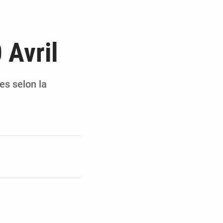
a gestion de la covid-19
rutement d’élèves-gendarmes
 Avril
de 1,5% cette année
24 autres pays
es selon la