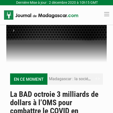
Dernière Mise à jour : 2 décembre 2020 à 10h15 GMT
›
Madagascar : la société civile dénonce le vote un budget voté pressement
EN CE MOMENT
Madagascar : ouverture d’une enquête parlementaire sur la gestion de la covid-19
La BAD octroie 3 milliards de
dollars à l’OMS pour
Ecole de la Gendarmerie nationale d’Ambositra : nouveau recrutement d’élèves-gendarmes
combattre le COVID en
Le taux de croissance revu à un très bas niveau de 1,5% cette année